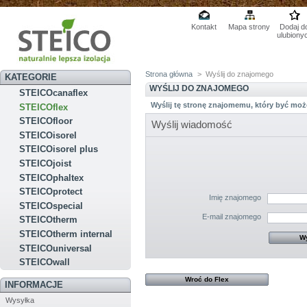
Kontakt
Mapa strony
Dodaj d
ulubiony
Strona główna
>
Wyślij do znajomego
KATEGORIE
WYŚLIJ DO ZNAJOMEGO
STEICOcanaflex
Wyślij tę stronę znajomemu, który być moż
STEICOflex
STEICOfloor
Wyślij wiadomość
STEICOisorel
STEICOisorel plus
STEICOjoist
STEICOphaltex
STEICOprotect
Imię znajomego
STEICOspecial
E-mail znajomego
STEICOtherm
STEICOtherm internal
STEICOuniversal
STEICOwall
Wroć do Flex
INFORMACJE
Wysyłka