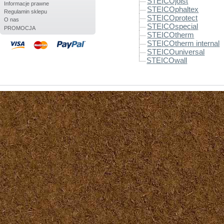
STEICOjoist
Informacje prawne
STEICOphaltex
Regulamin sklepu
STEICOprotect
O nas
STEICOspecial
PROMOCJA
STEICOtherm
STEICOtherm internal
STEICOuniversal
STEICOwall