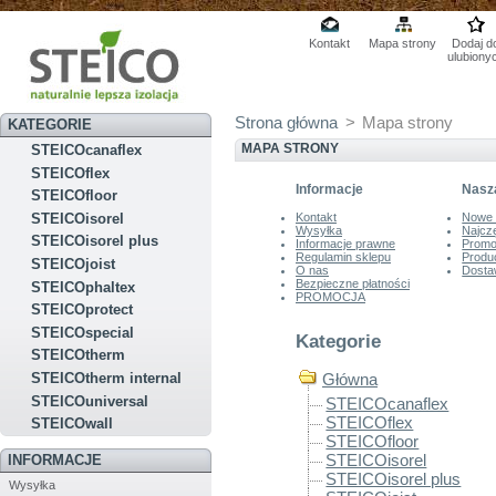
Kontakt
Mapa strony
Dodaj d
ulubiony
Strona główna
>
Mapa strony
KATEGORIE
MAPA STRONY
STEICOcanaflex
STEICOflex
Informacje
Nasza
STEICOfloor
STEICOisorel
Kontakt
Nowe 
Wysyłka
Najcz
STEICOisorel plus
Informacje prawne
Promo
Regulamin sklepu
Produ
STEICOjoist
O nas
Dosta
Bezpieczne płatności
STEICOphaltex
PROMOCJA
STEICOprotect
STEICOspecial
Kategorie
STEICOtherm
STEICOtherm internal
Główna
STEICOuniversal
STEICOcanaflex
STEICOflex
STEICOwall
STEICOfloor
STEICOisorel
INFORMACJE
STEICOisorel plus
Wysyłka