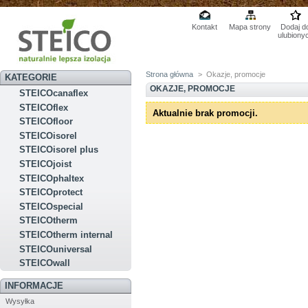
Kontakt
Mapa strony
Dodaj d
ulubiony
Strona główna
>
Okazje, promocje
KATEGORIE
OKAZJE, PROMOCJE
STEICOcanaflex
STEICOflex
Aktualnie brak promocji.
STEICOfloor
STEICOisorel
STEICOisorel plus
STEICOjoist
STEICOphaltex
STEICOprotect
STEICOspecial
STEICOtherm
STEICOtherm internal
STEICOuniversal
STEICOwall
INFORMACJE
Wysyłka