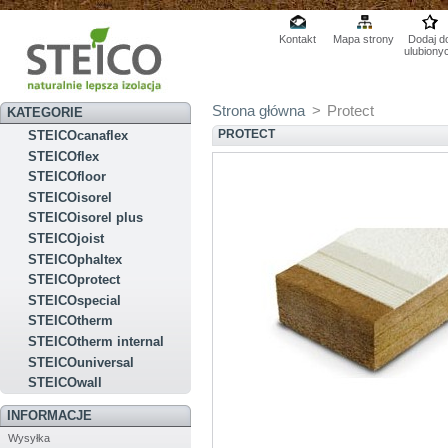
Kontakt
Mapa strony
Dodaj d
ulubiony
Strona główna
>
Protect
KATEGORIE
PROTECT
STEICOcanaflex
STEICOflex
STEICOfloor
STEICOisorel
STEICOisorel plus
STEICOjoist
STEICOphaltex
STEICOprotect
STEICOspecial
STEICOtherm
STEICOtherm internal
STEICOuniversal
STEICOwall
INFORMACJE
Wysyłka