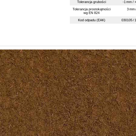
Tolerancja grubości
-1 mm / 
Tolerancja prostokątności
3 mm 
wg EN 824
Kod odpadu (EAK)
030105 / 