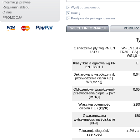
Informacje prawne
Regulamin sklepu
Wyślij do znajomego
O nas
Drukuj
PROMOCJA
Powiększ do pełnego rozmiaru
WIĘCEJ INFORMACJI
POBIERZ
Typ H T
Oznaczenie płyt wg PN EN
WF EN 1317
13171
TR30 – CS (1
WS1,0 
Klasyfikacja ogniowa wg PN
E
EN 13501-1
Deklarowany współczynnik
0,04
przewodzenia ciepła λD [
W / ( m * K )]
Obliczeniowy współczynnik
0,05
przewodzenia ciepła. λ [ W /
( m * K )]
Właściwa pojemność
210
cieplna c [J / (kg*K)]
Gwarantowana
180
wytrzymałość na ściskanie
[kPa]
Tolerancja długości /
± 2% / ±
szerkości